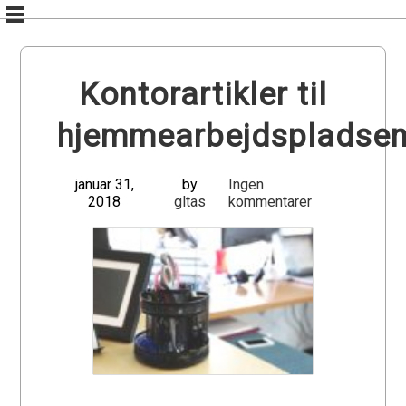
Skip
to
content
Kontorartikler til
hjemmearbejdspladse
januar 31,
by
Ingen
2018
gltas
kommentarer