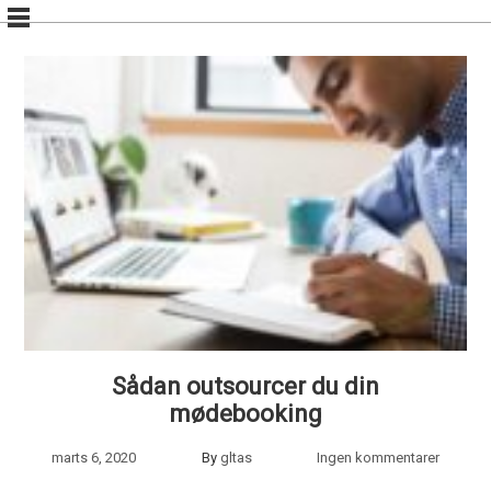
Skip
to
content
Sådan outsourcer du din
mødebooking
marts 6, 2020
By
gltas
Ingen kommentarer