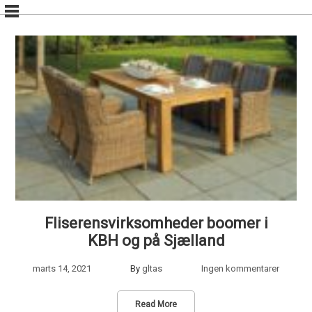
Skip
to
content
Fliserensvirksomheder boomer i
KBH og på Sjælland
marts 14, 2021
By
gltas
Ingen kommentarer
Read More