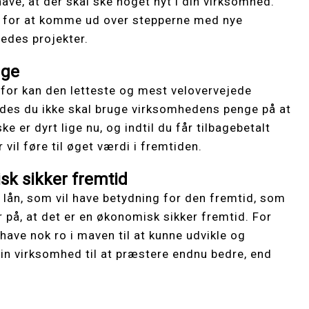
have, at der skal ske noget nyt i din virksomhed.
e for at komme ud over stepperne med nye
ledes projekter.
nge
rfor kan den letteste og mest velovervejede
ledes du ikke skal bruge virksomhedens penge på at
e er dyrt lige nu, og indtil du får tilbagebetalt
 vil føre til øget værdi i fremtiden.
sk sikker fremtid
 lån, som vil have betydning for den fremtid, som
 på, at det er en økonomisk sikker fremtid. For
have nok ro i maven til at kunne udvikle og
din virksomhed til at præstere endnu bedre, end