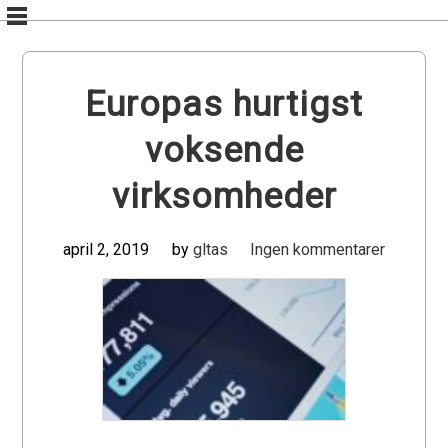
Skip
to
content
Europas hurtigst
voksende
virksomheder
april 2, 2019
by
gltas
Ingen kommentarer